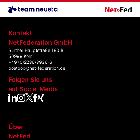
Logistik Benchmark
NetFederatio
Kontakt
NetFederation GmbH
Sürther Hauptstraße 180 B
50999 Köln
+49 (0)2236/3936-6
postbox@net-federation.de
Folgen Sie uns
auf Social Media
NetFed auf LinkedIn
NetFed auf Instagram
NetFed auf Twitter
NetFed auf Facebook
NetFed auf Xing
Über
NetFed